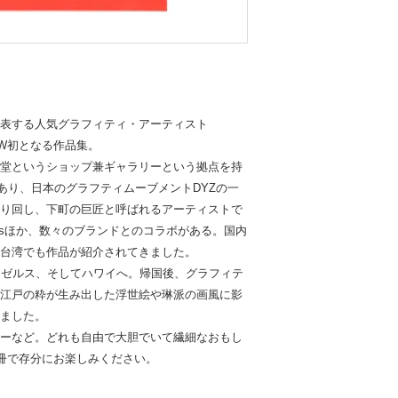
表する人気グラフィティ・アーティスト
SOW初となる作品集。
堂というショップ兼ギャラリーという拠点を持
あり、日本のグラフティムーブメントDYZの一
り回し、下町の巨匠と呼ばれるアーティストで
etniesほか、数々のブランドとのコラボがある。国内
台湾でも作品が紹介されてきました。
ンゼルス、そしてハワイへ。帰国後、グラフィテ
江戸の粋が生み出した浮世絵や琳派の画風に影
ました。
ーなど。どれも自由で大胆でいて繊細なおもし
一冊で存分にお楽しみください。