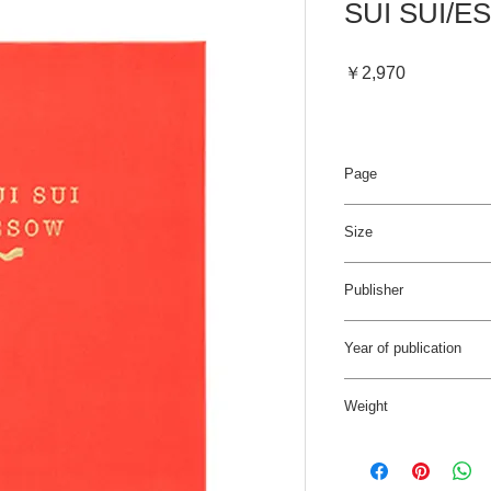
SUI SUI/
価
￥2,970
格
Page
68pages/4C
Size
160×212 mm
Publisher
Bueno!Books
Year of publication
2014年6月
Weight
0.8kg