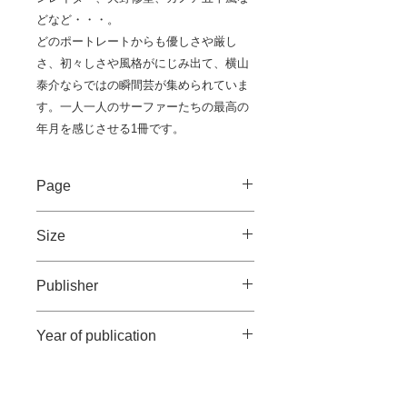
どなど・・・。
どのポートレートからも優しさや厳し
さ、初々しさや風格がにじみ出て、横山
泰介ならではの瞬間芸が集められていま
す。一人一人のサーファーたちの最高の
年月を感じさせる1冊です。
Page
167pages / 4C
Size
160×210 mm
Publisher
Bueno!Books
Year of publication
2017年7月
Weight