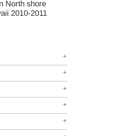
n North shore
ii 2010-2011
哉、中島 秀憲、神尾 光輝、佐原 健