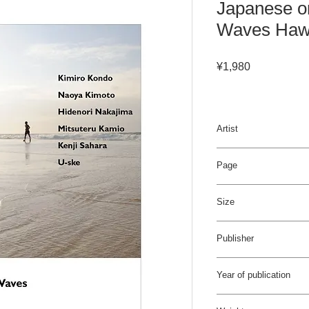
Japanese o
Waves Hawa
Price
¥1,980
Artist
近藤 公朗、木本 直
Page
司、U-ske
120pages / 4C
Size
215×260 mm
Publisher
Bueno!Books
Year of publication
2011年8月